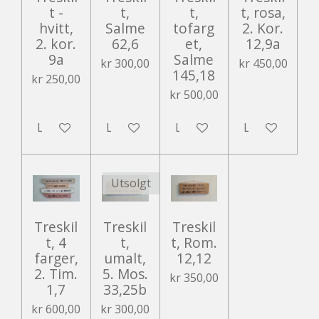
t -
t,
t,
t, rosa,
hvitt,
Salme
tofarg
2. Kor.
2. kor.
62,6
et,
12,9a
9a
Salme
kr 300,00
kr 450,00
145,18
kr 250,00
kr 500,00
Legg til handlevogn
Legg til handlevogn
Legg til handlevogn
Legg til hand
Utsolgt
Treskil
Treskil
Treskil
t, 4
t,
t, Rom.
farger,
umalt,
12,12
2. Tim.
5. Mos.
kr 350,00
1,7
33,25b
kr 600,00
kr 300,00