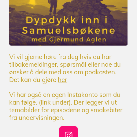
Vi vil gjerne høre fra deg hvis du har
tilbakemeldinger, spørsmål eller noe du
ønsker å dele med oss om podkasten.
Det kan du gjøre
her
Vi har også en egen Instakonto som du
kan følge. (link under).
Der legger vi ut
temabilder for episodene og smakebiter
fra undervisningen.