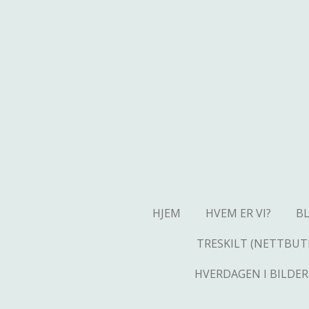
Gå
til
hovedinnhold
HJEM
HVEM ER VI?
B
TRESKILT (NETTBUT
HVERDAGEN I BILDER