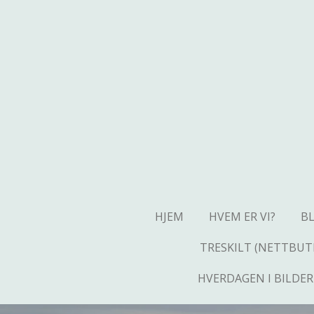
Gå
til
hovedinnhold
HJEM
HVEM ER VI?
B
TRESKILT (NETTBUT
HVERDAGEN I BILDER