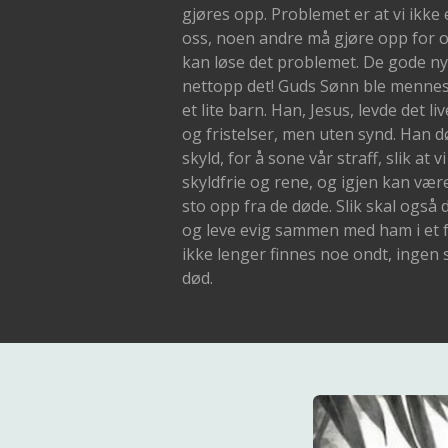
gjøres opp. Problemet er at vi ikke e
oss, noen andre må gjøre opp for o
kan løse det problemet. De gode ny
nettopp det! Guds Sønn ble mennesk
et lite barn. Han, Jesus, levde det liv
og fristelser, men uten synd. Han d
skyld, for å sone vår straff, slik at
skyldfrie og rene, og igjen kan væ
sto opp fra de døde. Slik skal også
og leve evig sammen med ham i et f
ikke lenger finnes noe ondt, ingen
død.