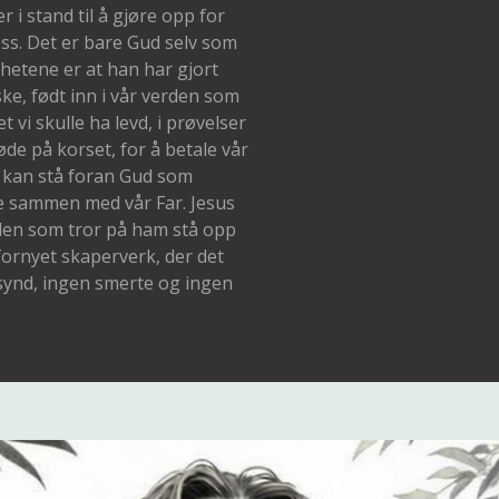
r i stand til å gjøre opp for
ss. Det er bare Gud selv som
hetene er at han har gjort
e, født inn i vår verden som
et vi skulle ha levd, i prøvelser
øde på korset, for å betale vår
 vi kan stå foran Gud som
re sammen med vår Far. Jesus
 den som tror på ham stå opp
ornyet skaperverk, der det
 synd, ingen smerte og ingen