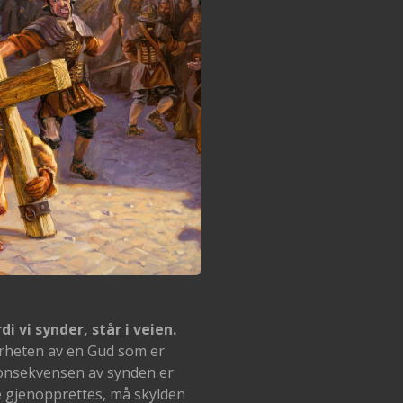
i vi synder, står i veien.
ærheten av en Gud som er
 konsekvensen av synden er
e gjenopprettes, må skylden