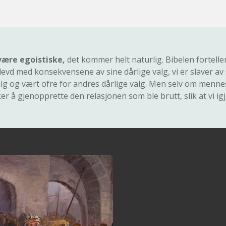
 være egoistiske,
det kommer helt naturlig. Bibelen fortelle
evd med konsekvensene av sine dårlige valg, vi er slaver av s
e valg og vært ofre for andres dårlige valg. Men selv om menn
r å gjenopprette den relasjonen som ble brutt, slik at vi i