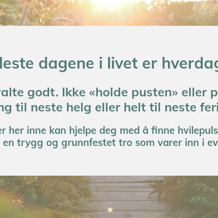
leste dagene i livet er hverdag
valte godt.
Ikke «holde pusten» eller p
ng til neste helg eller helt til neste fer
er her inne kan hjelpe deg med å finne hvilepul
il en trygg og grunnfestet tro som varer inn i e