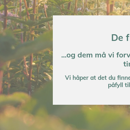
De f
...og dem må vi for
ti
Vi håper at det du finn
påfyll t