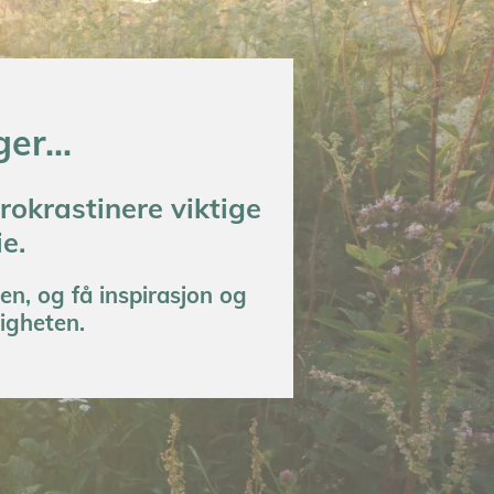
er...
rokrastinere viktige
ie.
sen, og
få inspirasjon og
vigheten.