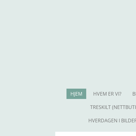
Gå
til
hovedinnhold
HJEM
HVEM ER VI?
B
TRESKILT (NETTBUTI
HVERDAGEN I BILDE